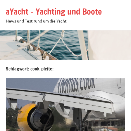
Zum
aYacht – Yachting und Boote
Inhalt
springen
News und Test rund um die Yacht
Schlagwort:
cook-pleite: