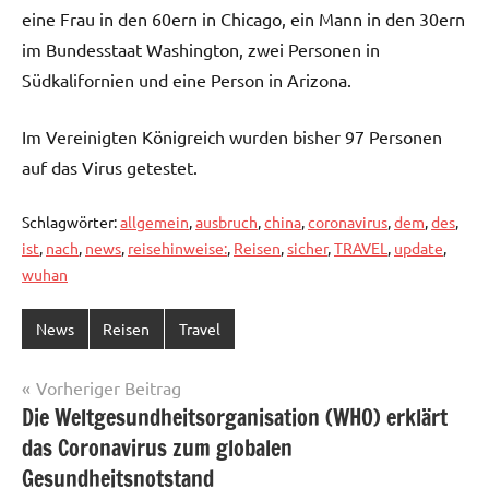
eine Frau in den 60ern in Chicago, ein Mann in den 30ern
im Bundesstaat Washington, zwei Personen in
Südkalifornien und eine Person in Arizona.
Im Vereinigten Königreich wurden bisher 97 Personen
auf das Virus getestet.
Schlagwörter:
allgemein
,
ausbruch
,
china
,
coronavirus
,
dem
,
des
,
ist
,
nach
,
news
,
reisehinweise:
,
Reisen
,
sicher
,
TRAVEL
,
update
,
wuhan
News
Reisen
Travel
Beitragsnavigation
Vorheriger Beitrag
Die Weltgesundheitsorganisation (WHO) erklärt
das Coronavirus zum globalen
Gesundheitsnotstand